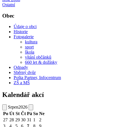
Ostatní
Obec
Údaje o obci
Historie
Fotogalerie
kultura
sport
škola
vítání občánků
660 let & dožínky
Odpady
Sběrný dvůr
Pošta Partner, Infocentrum
ZŠ a MŠ
Kalendář akcí
Srpen
2026
Po
Út
St
Čt
Pá
So
Ne
27
28
29
30
31
1
2
3
4
5
6
7
8
9