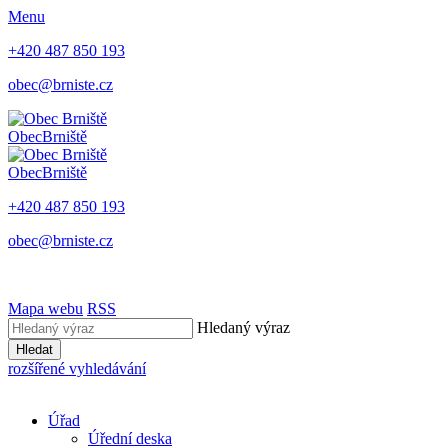
Menu
+420 487 850 193
obec@brniste.cz
Obec
Brniště
Obec
Brniště
+420 487 850 193
obec@brniste.cz
Mapa webu
RSS
Hledaný výraz
Hledat
rozšířené vyhledávání
Úřad
Úřední deska