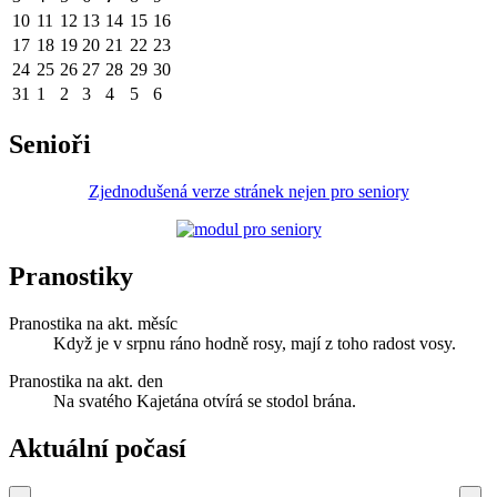
10
11
12
13
14
15
16
17
18
19
20
21
22
23
24
25
26
27
28
29
30
31
1
2
3
4
5
6
Senioři
Zjednodušená verze stránek nejen pro seniory
Pranostiky
Pranostika na akt. měsíc
Když je v srpnu ráno hodně rosy, mají z toho radost vosy.
Pranostika na akt. den
Na svatého Kajetána otvírá se stodol brána.
Aktuální počasí