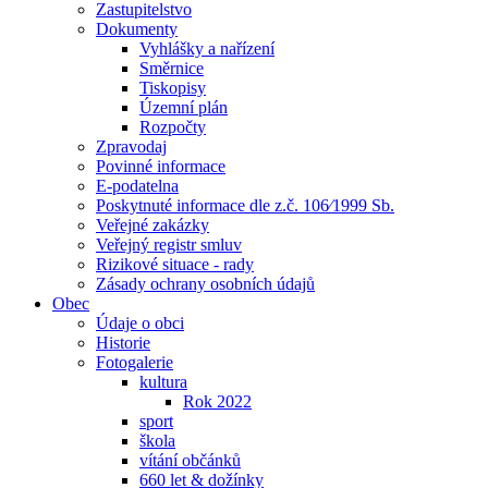
Zastupitelstvo
Dokumenty
Vyhlášky a nařízení
Směrnice
Tiskopisy
Územní plán
Rozpočty
Zpravodaj
Povinné informace
E-podatelna
Poskytnuté informace dle z.č. 106⁄1999 Sb.
Veřejné zakázky
Veřejný registr smluv
Rizikové situace - rady
Zásady ochrany osobních údajů
Obec
Údaje o obci
Historie
Fotogalerie
kultura
Rok 2022
sport
škola
vítání občánků
660 let & dožínky