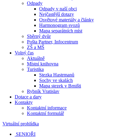
Odpady
Odpady v naší obci
Nejčastější dotazy
Osvětové materiály a články
Harmonogram svozů
Mapa separátních míst
Sběrný dvůr
Pošta Partner, Infocentrum
ZŠ a MŠ
Volný čas
Aktuálně
Místní knihovna
Turistika
Stezka Hastrmanů
Sochy ve skalách
Mapa stezek v Brništi
Rybník Vratislav
Dotace a dary
Kontakty
Kontaktní informace
Kontaktní formulář
Virtuální prohlídka
SENIOŘI