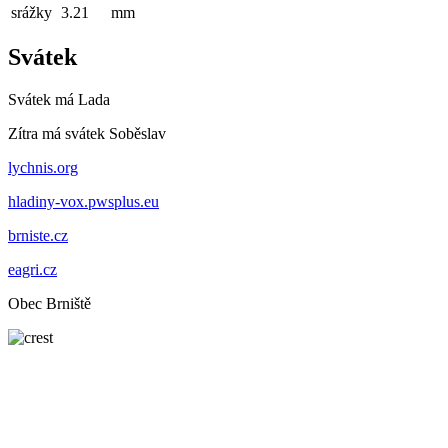
srážky
3.21
mm
Svátek
Svátek má
Lada
Zítra má svátek
Soběslav
lychnis.org
hladiny-vox.pwsplus.eu
brniste.cz
eagri.cz
Obec Brniště