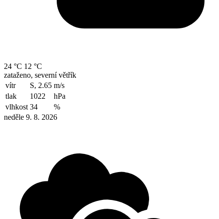
24 °C
12 °C
zataženo, severní větřík
vítr
S, 2.65
m/s
tlak
1022
hPa
vlhkost
34
%
neděle 9. 8. 2026