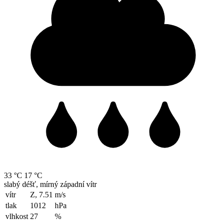
33 °C
17 °C
slabý déšť, mírný západní vítr
vítr
Z, 7.51
m/s
tlak
1012
hPa
vlhkost
27
%