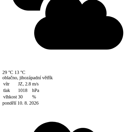
29 °C
13 °C
oblačno, jihozápadní větřík
vítr
JZ, 2.8
m/s
tlak
1018
hPa
vlhkost
30
%
pondělí 10. 8. 2026