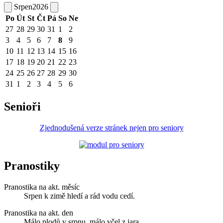
Srpen
2026
Po
Út
St
Čt
Pá
So
Ne
27
28
29
30
31
1
2
3
4
5
6
7
8
9
10
11
12
13
14
15
16
17
18
19
20
21
22
23
24
25
26
27
28
29
30
31
1
2
3
4
5
6
Senioři
Zjednodušená verze stránek nejen pro seniory
Pranostiky
Pranostika na akt. měsíc
Srpen k zimě hledí a rád vodu cedí.
Pranostika na akt. den
Málo plodů v srpnu, málo včel z jara.