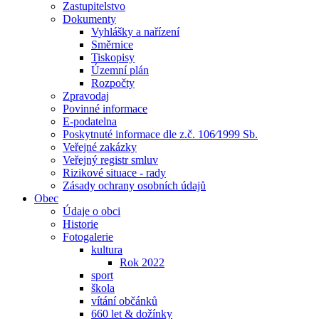
Zastupitelstvo
Dokumenty
Vyhlášky a nařízení
Směrnice
Tiskopisy
Územní plán
Rozpočty
Zpravodaj
Povinné informace
E-podatelna
Poskytnuté informace dle z.č. 106⁄1999 Sb.
Veřejné zakázky
Veřejný registr smluv
Rizikové situace - rady
Zásady ochrany osobních údajů
Obec
Údaje o obci
Historie
Fotogalerie
kultura
Rok 2022
sport
škola
vítání občánků
660 let & dožínky