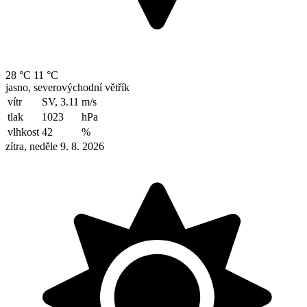
28 °C
11 °C
jasno, severovýchodní větřík
vítr
SV, 3.11
m/s
tlak
1023
hPa
vlhkost
42
%
zítra, neděle 9. 8. 2026