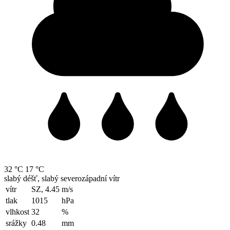
32 °C
17 °C
slabý déšť, slabý severozápadní vítr
vítr
SZ, 4.45
m/s
tlak
1015
hPa
vlhkost
32
%
srážky
0.48
mm