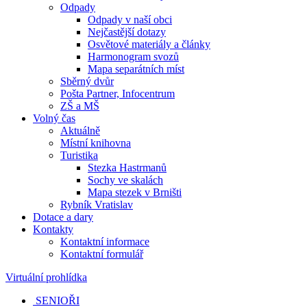
Odpady
Odpady v naší obci
Nejčastější dotazy
Osvětové materiály a články
Harmonogram svozů
Mapa separátních míst
Sběrný dvůr
Pošta Partner, Infocentrum
ZŠ a MŠ
Volný čas
Aktuálně
Místní knihovna
Turistika
Stezka Hastrmanů
Sochy ve skalách
Mapa stezek v Brništi
Rybník Vratislav
Dotace a dary
Kontakty
Kontaktní informace
Kontaktní formulář
Virtuální prohlídka
SENIOŘI