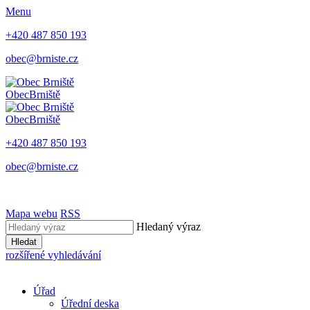
Menu
+420 487 850 193
obec@brniste.cz
Obec
Brniště
Obec
Brniště
+420 487 850 193
obec@brniste.cz
Mapa webu
RSS
Hledaný výraz
Hledat
rozšířené vyhledávání
Úřad
Úřední deska