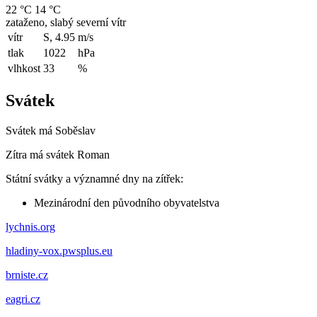
22 °C
14 °C
zataženo, slabý severní vítr
vítr
S, 4.95
m/s
tlak
1022
hPa
vlhkost
33
%
Svátek
Svátek má
Soběslav
Zítra má svátek
Roman
Státní svátky a významné dny na zítřek:
Mezinárodní den původního obyvatelstva
lychnis.org
hladiny-vox.pwsplus.eu
brniste.cz
eagri.cz