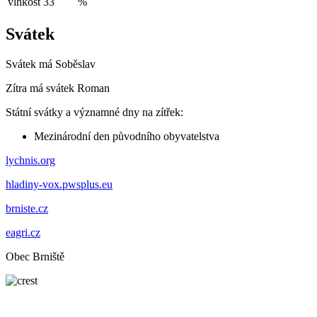
vlhkost
33
%
Svátek
Svátek má
Soběslav
Zítra má svátek
Roman
Státní svátky a významné dny na zítřek:
Mezinárodní den původního obyvatelstva
lychnis.org
hladiny-vox.pwsplus.eu
brniste.cz
eagri.cz
Obec Brniště