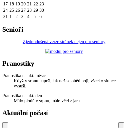
17
18
19
20
21
22
23
24
25
26
27
28
29
30
31
1
2
3
4
5
6
Senioři
Zjednodušená verze stránek nejen pro seniory
Pranostiky
Pranostika na akt. měsíc
Když v srpnu naprší, tak než se oběd pojí, všecko slunce
vysuší.
Pranostika na akt. den
Málo plodů v srpnu, málo včel z jara.
Aktuální počasí