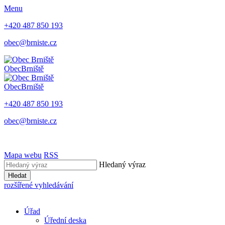
Menu
+420 487 850 193
obec@brniste.cz
Obec
Brniště
Obec
Brniště
+420 487 850 193
obec@brniste.cz
Mapa webu
RSS
Hledaný výraz
Hledat
rozšířené vyhledávání
Úřad
Úřední deska