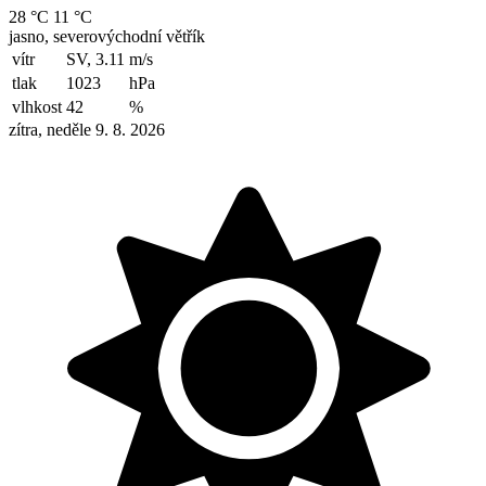
28 °C
11 °C
jasno, severovýchodní větřík
vítr
SV, 3.11
m/s
tlak
1023
hPa
vlhkost
42
%
zítra, neděle 9. 8. 2026