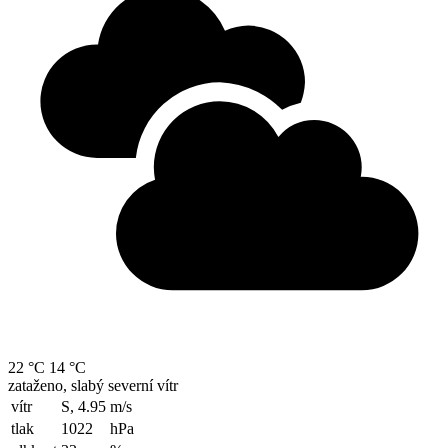
22 °C
14 °C
zataženo, slabý severní vítr
vítr
S, 4.95
m/s
tlak
1022
hPa