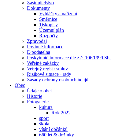
Zastupitelstvo
Dokumenty
Vyhlášky a nařízení
Směrnice
Tiskopisy
Územní plán
Rozpočty
Zpravodaj
Povinné informace
E-podatelna
Poskytnuté informace dle z.č. 106⁄1999 Sb.
Veřejné zakázky
Veřejný registr smluv
Rizikové situace - rady
Zásady ochrany osobních údajů
Obec
Údaje o obci
Historie
Fotogalerie
kultura
Rok 2022
sport
škola
vítání občánků
660 let & dožínky