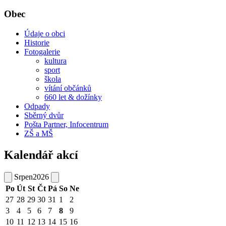
Obec
Údaje o obci
Historie
Fotogalerie
kultura
sport
škola
vítání občánků
660 let & dožínky
Odpady
Sběrný dvůr
Pošta Partner, Infocentrum
ZŠ a MŠ
Kalendář akcí
Srpen
2026
Po
Út
St
Čt
Pá
So
Ne
27
28
29
30
31
1
2
3
4
5
6
7
8
9
10
11
12
13
14
15
16