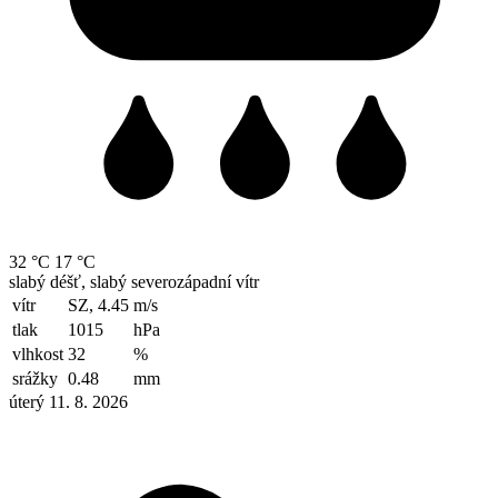
32 °C
17 °C
slabý déšť, slabý severozápadní vítr
vítr
SZ, 4.45
m/s
tlak
1015
hPa
vlhkost
32
%
srážky
0.48
mm
úterý 11. 8. 2026