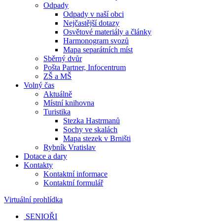
Odpady
Odpady v naší obci
Nejčastější dotazy
Osvětové materiály a články
Harmonogram svozů
Mapa separátních míst
Sběrný dvůr
Pošta Partner, Infocentrum
ZŠ a MŠ
Volný čas
Aktuálně
Místní knihovna
Turistika
Stezka Hastrmanů
Sochy ve skalách
Mapa stezek v Brništi
Rybník Vratislav
Dotace a dary
Kontakty
Kontaktní informace
Kontaktní formulář
Virtuální prohlídka
SENIOŘI