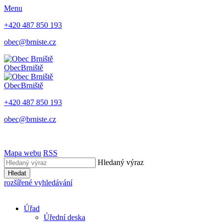
Menu
+420 487 850 193
obec@brniste.cz
Obec
Brniště
Obec
Brniště
+420 487 850 193
obec@brniste.cz
Mapa webu
RSS
Hledaný výraz
Hledat
rozšířené vyhledávání
Úřad
Úřední deska