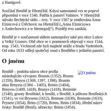
a Hartigové.
Součástí Brniště je Hlemýždí. Kdysi samostatná ves se poprvé
připomíná v roce 1540. Patřila k panství Valtinov. V Hlemýždí
stávalo šlechtické sídlo – tvrz. V roce 1567 je zmiňována Anna
Elznicová z Útěchovic na Hlemýždí („Anna Elzniczowa
z Autiechowicz a w hlemegzdj“). Později tvrz zanikla.
Brniště je v současnosti sídlem samosprávy také pro obce Luhov
a Velký Grunov. Obě obce se v pramenech objevují v roce 1544,
resp. 1543. Vrchností zde byli majitelé stráže a hradu Vartenberk.
Od roku 1633 sdílejí společný osud s Brništěm v jediném panství.
O jménu
Brniště – podoba názvu obce prošla
následujícím vývojem: Brumis (1352), Brums
(1359), Brnyss (1369, 1397, 1398), Brumis
alias Brnyess (1384 – 1405), Brniss (1404),
Brnyess (1409, 1418), Brunys (1418), Brnisstie
(1540), grunty Brništské, k brništi, z Brniště, k půhonu Brništských
(1541), ve vsi Brysenu (1612), Brnisste (1630), Brnisstie (1633),
Prynetz (1654), Brins (1720), Brims, Brins (1834), úřední název
česky: Brniště (Brniš), německy: Brims (1854).