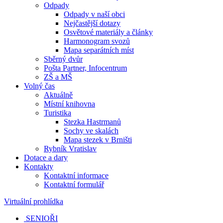
Odpady
Odpady v naší obci
Nejčastější dotazy
Osvětové materiály a články
Harmonogram svozů
Mapa separátních míst
Sběrný dvůr
Pošta Partner, Infocentrum
ZŠ a MŠ
Volný čas
Aktuálně
Místní knihovna
Turistika
Stezka Hastrmanů
Sochy ve skalách
Mapa stezek v Brništi
Rybník Vratislav
Dotace a dary
Kontakty
Kontaktní informace
Kontaktní formulář
Virtuální prohlídka
SENIOŘI