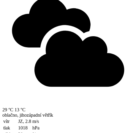
29 °C
13 °C
oblačno, jihozápadní větřík
vítr
JZ, 2.8
m/s
tlak
1018
hPa