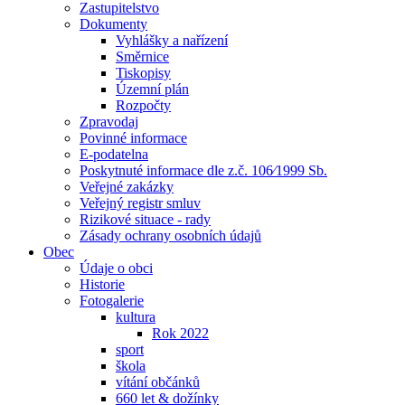
Zastupitelstvo
Dokumenty
Vyhlášky a nařízení
Směrnice
Tiskopisy
Územní plán
Rozpočty
Zpravodaj
Povinné informace
E-podatelna
Poskytnuté informace dle z.č. 106⁄1999 Sb.
Veřejné zakázky
Veřejný registr smluv
Rizikové situace - rady
Zásady ochrany osobních údajů
Obec
Údaje o obci
Historie
Fotogalerie
kultura
Rok 2022
sport
škola
vítání občánků
660 let & dožínky