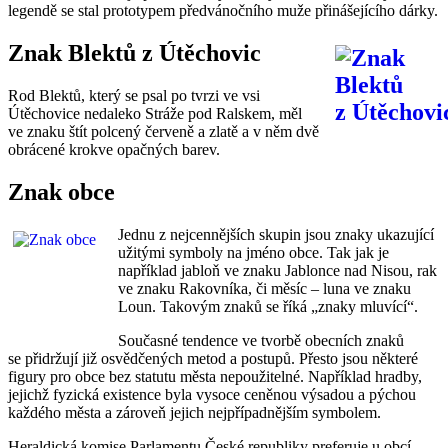
legendě se stal prototypem předvánočního muže přinášejícího dárky.
Znak Blektů z Útěchovic
Rod Blektů, který se psal po tvrzi ve vsi
Útěchovice nedaleko Stráže pod Ralskem, měl
ve znaku štít polcený červeně a zlatě a v něm dvě
obrácené krokve opačných barev.
Znak obce
Jednu z nejcennějších skupin jsou znaky ukazující
užitými symboly na jméno obce. Tak jak je
například jabloň ve znaku Jablonce nad Nisou, rak
ve znaku Rakovníka, či měsíc – luna ve znaku
Loun. Takovým znaků se říká „znaky mluvící“.
Současné tendence ve tvorbě obecních znaků
se přidržují již osvědčených metod a postupů. Přesto jsou některé
figury pro obce bez statutu města nepoužitelné. Například hradby,
jejichž fyzická existence byla vysoce ceněnou výsadou a pýchou
každého města a zároveň jejich nejpřípadnějším symbolem.
Heraldická komise Parlamentu České republiky preferuje u obcí