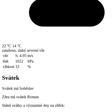
22 °C
14 °C
zataženo, slabý severní vítr
vítr
S, 4.95
m/s
tlak
1022
hPa
vlhkost
33
%
Svátek
Svátek má
Soběslav
Zítra má svátek
Roman
Státní svátky a významné dny na zítřek: