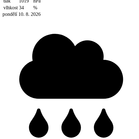
tlak
1019
hPa
vlhkost
34
%
pondělí 10. 8. 2026