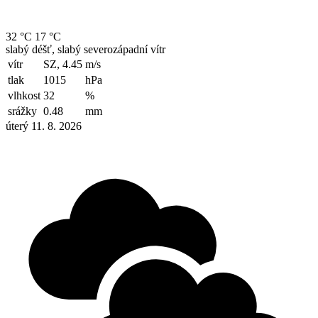
32 °C
17 °C
slabý déšť, slabý severozápadní vítr
vítr
SZ, 4.45
m/s
tlak
1015
hPa
vlhkost
32
%
srážky
0.48
mm
úterý 11. 8. 2026