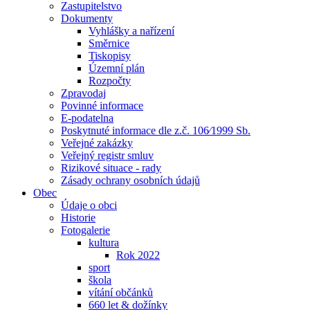
Zastupitelstvo
Dokumenty
Vyhlášky a nařízení
Směrnice
Tiskopisy
Územní plán
Rozpočty
Zpravodaj
Povinné informace
E-podatelna
Poskytnuté informace dle z.č. 106⁄1999 Sb.
Veřejné zakázky
Veřejný registr smluv
Rizikové situace - rady
Zásady ochrany osobních údajů
Obec
Údaje o obci
Historie
Fotogalerie
kultura
Rok 2022
sport
škola
vítání občánků
660 let & dožínky