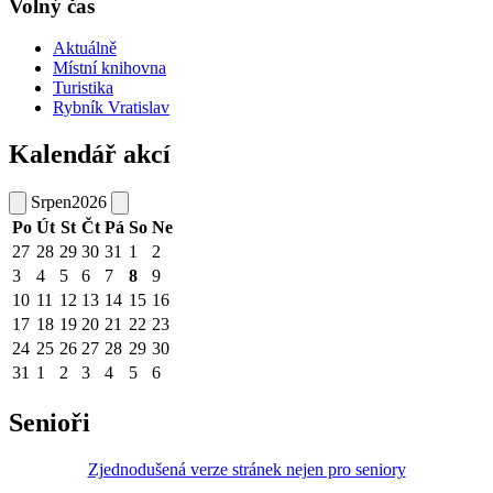
Volný čas
Aktuálně
Místní knihovna
Turistika
Rybník Vratislav
Kalendář akcí
Srpen
2026
Po
Út
St
Čt
Pá
So
Ne
27
28
29
30
31
1
2
3
4
5
6
7
8
9
10
11
12
13
14
15
16
17
18
19
20
21
22
23
24
25
26
27
28
29
30
31
1
2
3
4
5
6
Senioři
Zjednodušená verze stránek nejen pro seniory