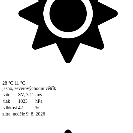
28 °C
11 °C
jasno, severovýchodní větřík
vítr
SV, 3.11
m/s
tlak
1023
hPa
vlhkost
42
%
zítra, neděle 9. 8. 2026