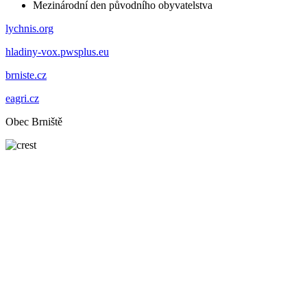
Mezinárodní den původního obyvatelstva
lychnis.org
hladiny-vox.pwsplus.eu
brniste.cz
eagri.cz
Obec Brniště