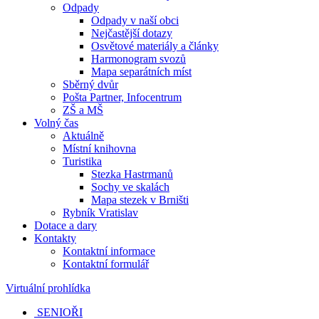
Odpady
Odpady v naší obci
Nejčastější dotazy
Osvětové materiály a články
Harmonogram svozů
Mapa separátních míst
Sběrný dvůr
Pošta Partner, Infocentrum
ZŠ a MŠ
Volný čas
Aktuálně
Místní knihovna
Turistika
Stezka Hastrmanů
Sochy ve skalách
Mapa stezek v Brništi
Rybník Vratislav
Dotace a dary
Kontakty
Kontaktní informace
Kontaktní formulář
Virtuální prohlídka
SENIOŘI