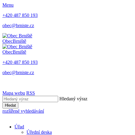
Menu
+420 487 850 193
obec@brniste.cz
Obec
Brniště
Obec
Brniště
+420 487 850 193
obec@brniste.cz
Mapa webu
RSS
Hledaný výraz
Hledat
rozšířené vyhledávání
Úřad
Úřední deska