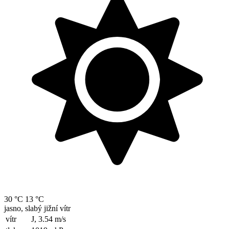
30 °C
13 °C
jasno, slabý jižní vítr
vítr
J, 3.54
m/s