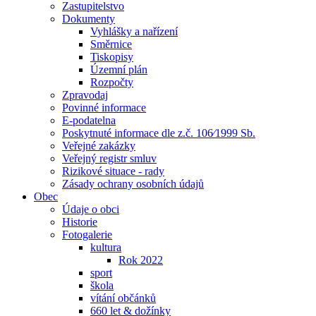
Zastupitelstvo
Dokumenty
Vyhlášky a nařízení
Směrnice
Tiskopisy
Územní plán
Rozpočty
Zpravodaj
Povinné informace
E-podatelna
Poskytnuté informace dle z.č. 106⁄1999 Sb.
Veřejné zakázky
Veřejný registr smluv
Rizikové situace - rady
Zásady ochrany osobních údajů
Obec
Údaje o obci
Historie
Fotogalerie
kultura
Rok 2022
sport
škola
vítání občánků
660 let & dožínky