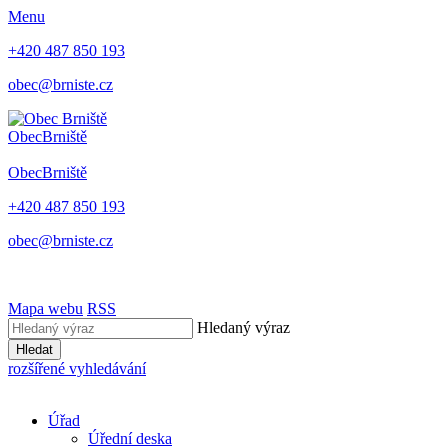
Menu
+420 487 850 193
obec@brniste.cz
Obec
Brniště
Obec
Brniště
+420 487 850 193
obec@brniste.cz
Mapa webu
RSS
Hledaný výraz
Hledat
rozšířené vyhledávání
Úřad
Úřední deska