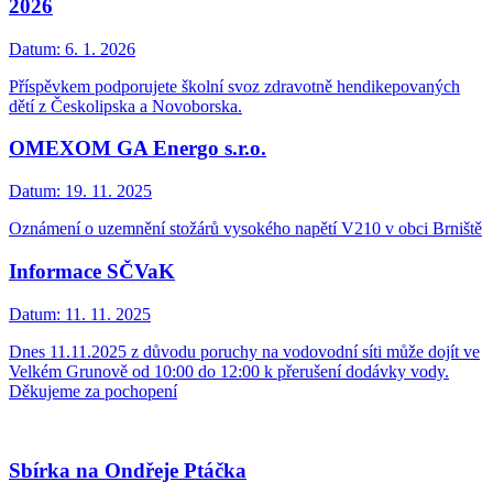
2026
Datum:
6. 1. 2026
Příspěvkem podporujete školní svoz zdravotně hendikepovaných
dětí z Českolipska a Novoborska.
OMEXOM GA Energo s.r.o.
Datum:
19. 11. 2025
Oznámení o uzemnění stožárů vysokého napětí V210 v obci Brniště
Informace SČVaK
Datum:
11. 11. 2025
Dnes 11.11.2025 z důvodu poruchy na vodovodní síti může dojít ve
Velkém Grunově od 10:00 do 12:00 k přerušení dodávky vody.
Děkujeme za pochopení
Sbírka na Ondřeje Ptáčka