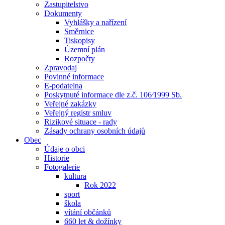
Zastupitelstvo
Dokumenty
Vyhlášky a nařízení
Směrnice
Tiskopisy
Územní plán
Rozpočty
Zpravodaj
Povinné informace
E-podatelna
Poskytnuté informace dle z.č. 106⁄1999 Sb.
Veřejné zakázky
Veřejný registr smluv
Rizikové situace - rady
Zásady ochrany osobních údajů
Obec
Údaje o obci
Historie
Fotogalerie
kultura
Rok 2022
sport
škola
vítání občánků
660 let & dožínky