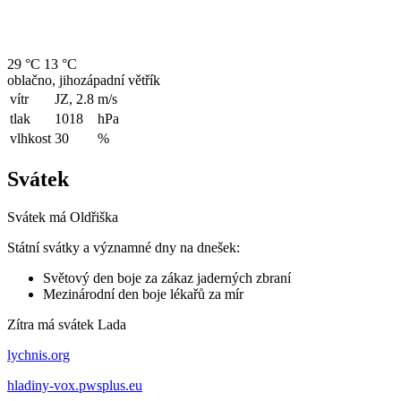
29 °C
13 °C
oblačno, jihozápadní větřík
vítr
JZ, 2.8
m/s
tlak
1018
hPa
vlhkost
30
%
Svátek
Svátek má
Oldřiška
Státní svátky a významné dny na dnešek:
Světový den boje za zákaz jaderných zbraní
Mezinárodní den boje lékařů za mír
Zítra má svátek
Lada
lychnis.org
hladiny-vox.pwsplus.eu