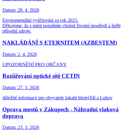
Datum:
28. 4. 2026
Enviromentální vyúčtování za rok 2025.
Děkujeme, že s námi pomáháte chránit životní prostředí a šetřit
přírodní zdroje.
NAKLÁDÁNÍ S ETERNITEM (AZBESTEM)
Datum:
2. 4. 2026
UPOZORNĚNÍ PRO OBČANY
Rozšiřování optické sítě CETIN
Datum:
27. 3. 2026
důležité informace pro obyvatele lokalit hlemýždí a Luhov
Oprava mostů v Zákupech - Náhradní vlaková
doprava
Datum:
23. 3. 2026