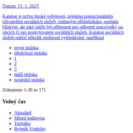
Datum:
15. 1. 2025
Katalog je určen široké veřejnosti, zejména potencionálním
uživatelům sociálních služeb, rodinným příslušníkům, osobám
blízkým, ale také může být přínosem pro odborné pracovníky na
obcích či pro poskytovatele sociálních služeb. Katalog sociálních
služeb nabízí několik možností vyhledávání, například
první stránka
předchozí stránka
1
2
3
další stránka
poslední stránka
Zobrazeno
1
-
30
ze 171
Volný čas
Aktuálně
Místní knihovna
Turistika
Rybník Vratislav