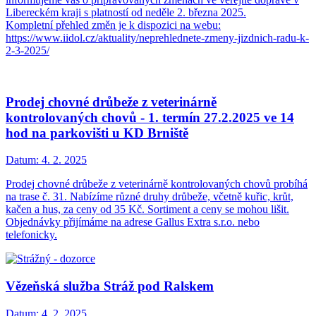
Libereckém kraji s platností od neděle 2. března 2025.
Kompletní přehled změn je k dispozici na webu:
https://www.iidol.cz/aktuality/neprehlednete-zmeny-jizdnich-radu-k-
2-3-2025/
Prodej chovné drůbeže z veterinárně
kontrolovaných chovů - 1. termín 27.2.2025 ve 14
hod na parkovišti u KD Brniště
Datum:
4. 2. 2025
Prodej chovné drůbeže z veterinárně kontrolovaných chovů probíhá
na trase č. 31. Nabízíme různé druhy drůbeže, včetně kuřic, krůt,
kačen a hus, za ceny od 35 Kč. Sortiment a ceny se mohou lišit.
Objednávky přijímáme na adrese Gallus Extra s.r.o. nebo
telefonicky.
Vězeňská služba Stráž pod Ralskem
Datum:
4. 2. 2025