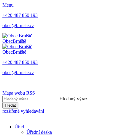
Menu
+420 487 850 193
obec@brniste.cz
Obec
Brniště
Obec
Brniště
+420 487 850 193
obec@brniste.cz
Mapa webu
RSS
Hledaný výraz
Hledat
rozšířené vyhledávání
Úřad
Úřední deska