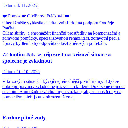
Datum:
3. 11. 2025
❤️ Pomozme Ondřejovi Ptáčkovi! ❤️
Obec Brniště vyhlásila charitativní sbírku na podporu Ondřeje
Ptáčka.
Cílem sbírky je shromáždit finanční prostředky na kompenzační a
zdravotní pomůcky, specializovanou rehabilitaci, zdravotní péči a
úpravy bydlení, aby odpovídalo bezbariérovým potřebám.
72 hodin: Jak se připravit na krizové situace a
společně je zvládnout
Datum:
10. 10. 2025
V krizových situacích bývají nejnáročnější první tři dny. Když se
dobře připravíme, zvládneme je s větším klidem. Dokážeme pomoci
ostatním. A umožníme záchranným složkám, aby se soustředily na
pomoc těm, kteří jsou v ohrožení života.
Rozbor pitné vody