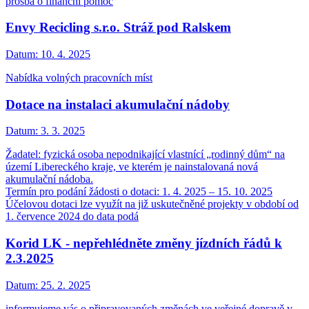
prosba o finanční pomoc
Envy Recicling s.r.o. Stráž pod Ralskem
Datum:
10. 4. 2025
Nabídka volných pracovních míst
Dotace na instalaci akumulační nádoby
Datum:
3. 3. 2025
Žadatel: fyzická osoba nepodnikající vlastnící „rodinný dům“ na
území Libereckého kraje, ve kterém je nainstalovaná nová
akumulační nádoba.
Termín pro podání žádosti o dotaci: 1. 4. 2025 – 15. 10. 2025
Účelovou dotaci lze využít na již uskutečněné projekty v období od
1. července 2024 do data podá
Korid LK - nepřehlédněte změny jízdních řádů k
2.3.2025
Datum:
25. 2. 2025
informujeme vás o připravovaných změnách ve veřejné dopravě v