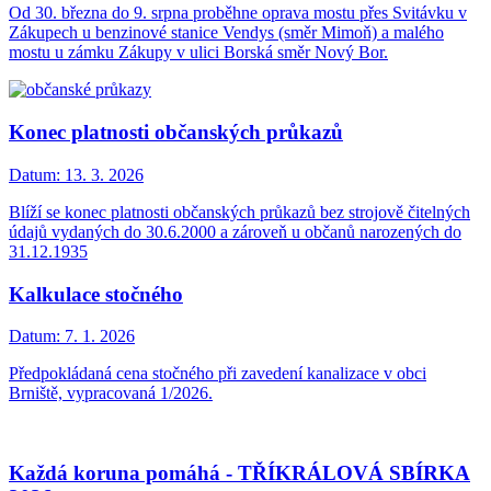
Od 30. března do 9. srpna proběhne oprava mostu přes Svitávku v
Zákupech u benzinové stanice Vendys (směr Mimoň) a malého
mostu u zámku Zákupy v ulici Borská směr Nový Bor.
Konec platnosti občanských průkazů
Datum:
13. 3. 2026
Blíží se konec platnosti občanských průkazů bez strojově čitelných
údajů vydaných do 30.6.2000 a zároveň u občanů narozených do
31.12.1935
Kalkulace stočného
Datum:
7. 1. 2026
Předpokládaná cena stočného při zavedení kanalizace v obci
Brniště, vypracovaná 1/2026.
Každá koruna pomáhá - TŘÍKRÁLOVÁ SBÍRKA