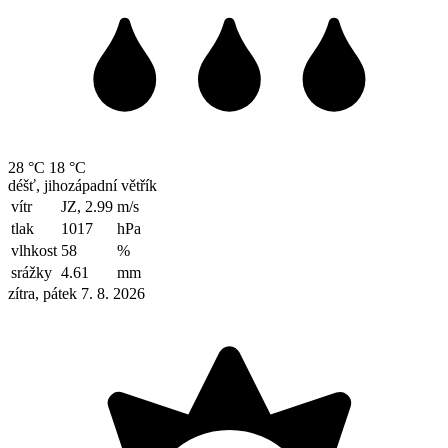
28 °C
18 °C
déšť, jihozápadní větřík
vítr
JZ, 2.99
m/s
tlak
1017
hPa
vlhkost
58
%
srážky
4.61
mm
zítra, pátek 7. 8. 2026