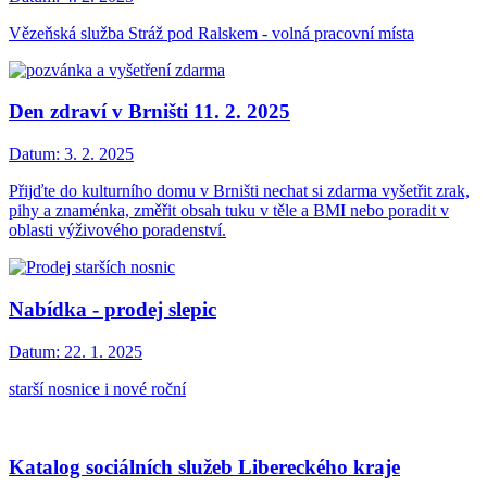
Vězeňská služba Stráž pod Ralskem - volná pracovní místa
Den zdraví v Brništi 11. 2. 2025
Datum:
3. 2. 2025
Přijďte do kulturního domu v Brništi nechat si zdarma vyšetřit zrak,
pihy a znaménka, změřit obsah tuku v těle a BMI nebo poradit v
oblasti výživového poradenství.
Nabídka - prodej slepic
Datum:
22. 1. 2025
starší nosnice i nové roční
Katalog sociálních služeb Libereckého kraje