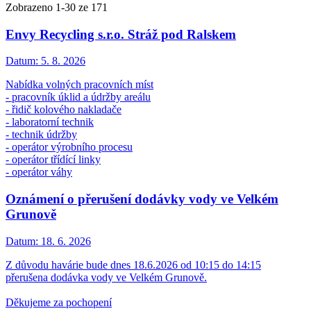
Zobrazeno
1
-
30
ze 171
Envy Recycling s.r.o. Stráž pod Ralskem
Datum:
5. 8. 2026
Nabídka volných pracovních míst
- pracovník úklid a údržby areálu
- řidič kolového nakladače
- laboratorní technik
- technik údržby
- operátor výrobního procesu
- operátor třídící linky
- operátor váhy
Oznámení o přerušení dodávky vody ve Velkém
Grunově
Datum:
18. 6. 2026
Z důvodu havárie bude dnes 18.6.2026 od 10:15 do 14:15
přerušena dodávka vody ve Velkém Grunově.
Děkujeme za pochopení