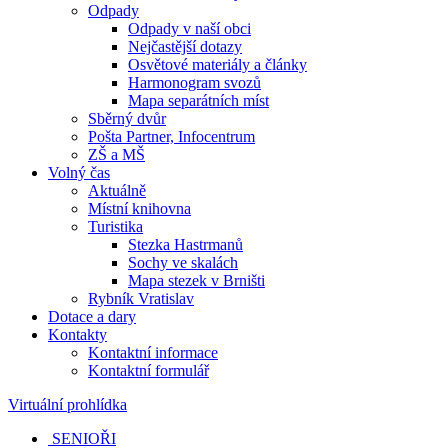
Odpady
Odpady v naší obci
Nejčastější dotazy
Osvětové materiály a články
Harmonogram svozů
Mapa separátních míst
Sběrný dvůr
Pošta Partner, Infocentrum
ZŠ a MŠ
Volný čas
Aktuálně
Místní knihovna
Turistika
Stezka Hastrmanů
Sochy ve skalách
Mapa stezek v Brništi
Rybník Vratislav
Dotace a dary
Kontakty
Kontaktní informace
Kontaktní formulář
Virtuální prohlídka
SENIOŘI