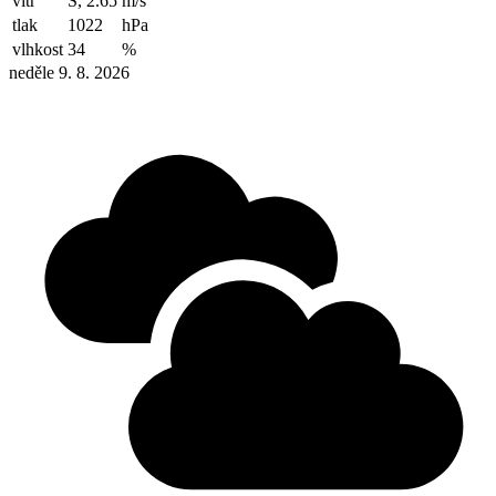
vítr
S, 2.65
m/s
tlak
1022
hPa
vlhkost
34
%
neděle 9. 8. 2026