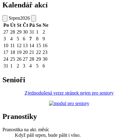
Kalendář akcí
Srpen
2026
Po
Út
St
Čt
Pá
So
Ne
27
28
29
30
31
1
2
3
4
5
6
7
8
9
10
11
12
13
14
15
16
17
18
19
20
21
22
23
24
25
26
27
28
29
30
31
1
2
3
4
5
6
Senioři
Zjednodušená verze stránek nejen pro seniory
Pranostiky
Pranostika na akt. měsíc
Když pálí srpen, bude pálit i víno.