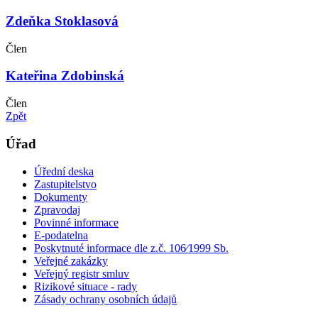
Zdeňka Stoklasová
Člen
Kateřina Zdobinská
Člen
Zpět
Úřad
Úřední deska
Zastupitelstvo
Dokumenty
Zpravodaj
Povinné informace
E-podatelna
Poskytnuté informace dle z.č. 106⁄1999 Sb.
Veřejné zakázky
Veřejný registr smluv
Rizikové situace - rady
Zásady ochrany osobních údajů