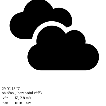
29 °C
13 °C
oblačno, jihozápadní větřík
vítr
JZ, 2.8
m/s
tlak
1018
hPa