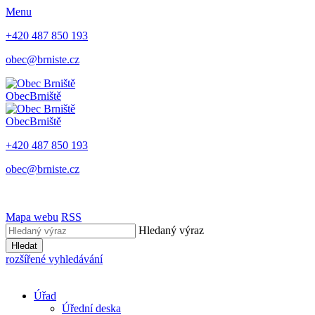
Menu
+420 487 850 193
obec@brniste.cz
Obec
Brniště
Obec
Brniště
+420 487 850 193
obec@brniste.cz
Mapa webu
RSS
Hledaný výraz
Hledat
rozšířené vyhledávání
Úřad
Úřední deska