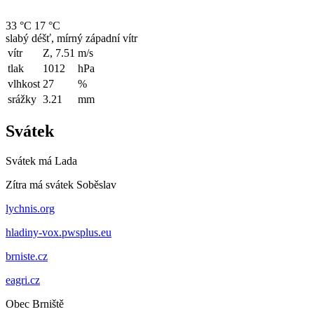
33 °C
17 °C
slabý déšť, mírný západní vítr
vítr
Z, 7.51
m/s
tlak
1012
hPa
vlhkost
27
%
srážky
3.21
mm
Svátek
Svátek má
Lada
Zítra má svátek
Soběslav
lychnis.org
hladiny-vox.pwsplus.eu
brniste.cz
eagri.cz
Obec Brniště