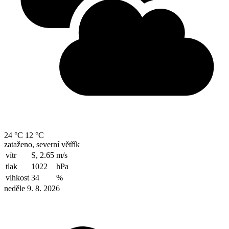
24 °C
12 °C
zataženo, severní větřík
vítr
S, 2.65
m/s
tlak
1022
hPa
vlhkost
34
%
neděle 9. 8. 2026