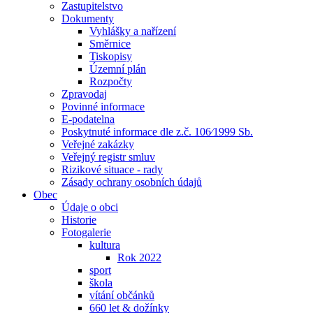
Zastupitelstvo
Dokumenty
Vyhlášky a nařízení
Směrnice
Tiskopisy
Územní plán
Rozpočty
Zpravodaj
Povinné informace
E-podatelna
Poskytnuté informace dle z.č. 106⁄1999 Sb.
Veřejné zakázky
Veřejný registr smluv
Rizikové situace - rady
Zásady ochrany osobních údajů
Obec
Údaje o obci
Historie
Fotogalerie
kultura
Rok 2022
sport
škola
vítání občánků
660 let & dožínky