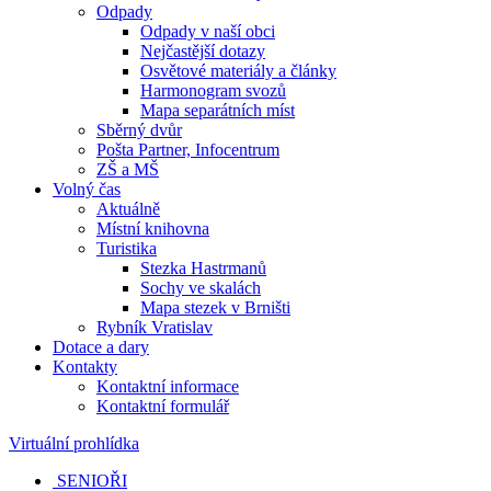
Odpady
Odpady v naší obci
Nejčastější dotazy
Osvětové materiály a články
Harmonogram svozů
Mapa separátních míst
Sběrný dvůr
Pošta Partner, Infocentrum
ZŠ a MŠ
Volný čas
Aktuálně
Místní knihovna
Turistika
Stezka Hastrmanů
Sochy ve skalách
Mapa stezek v Brništi
Rybník Vratislav
Dotace a dary
Kontakty
Kontaktní informace
Kontaktní formulář
Virtuální prohlídka
SENIOŘI