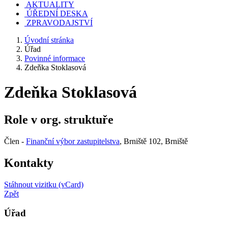
AKTUALITY
ÚŘEDNÍ DESKA
ZPRAVODAJSTVÍ
Úvodní stránka
Úřad
Povinné informace
Zdeňka Stoklasová
Zdeňka Stoklasová
Role v org. struktuře
Člen -
Finanční výbor zastupitelstva
, Brniště 102, Brniště
Kontakty
Stáhnout vizitku (vCard)
Zpět
Úřad