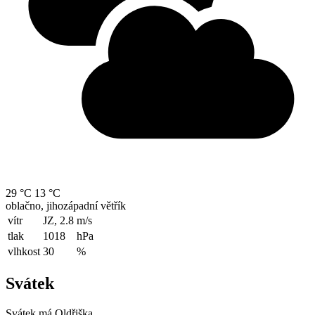
29 °C
13 °C
oblačno, jihozápadní větřík
vítr
JZ, 2.8
m/s
tlak
1018
hPa
vlhkost
30
%
Svátek
Svátek má
Oldřiška