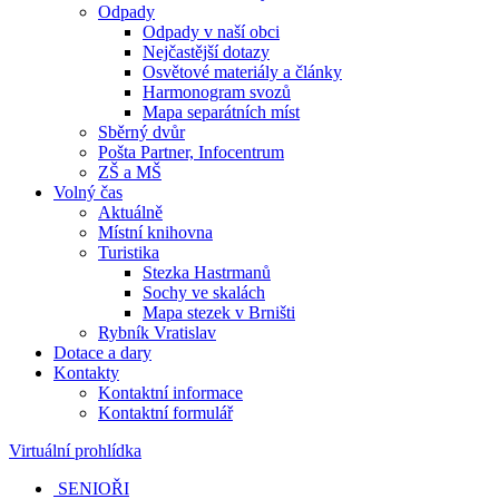
Odpady
Odpady v naší obci
Nejčastější dotazy
Osvětové materiály a články
Harmonogram svozů
Mapa separátních míst
Sběrný dvůr
Pošta Partner, Infocentrum
ZŠ a MŠ
Volný čas
Aktuálně
Místní knihovna
Turistika
Stezka Hastrmanů
Sochy ve skalách
Mapa stezek v Brništi
Rybník Vratislav
Dotace a dary
Kontakty
Kontaktní informace
Kontaktní formulář
Virtuální prohlídka
SENIOŘI