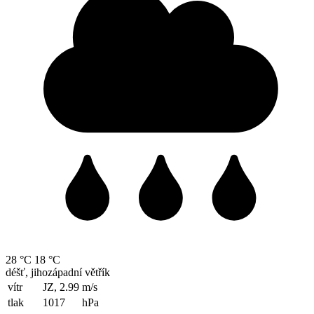
28 °C
18 °C
déšť, jihozápadní větřík
vítr
JZ, 2.99
m/s
tlak
1017
hPa