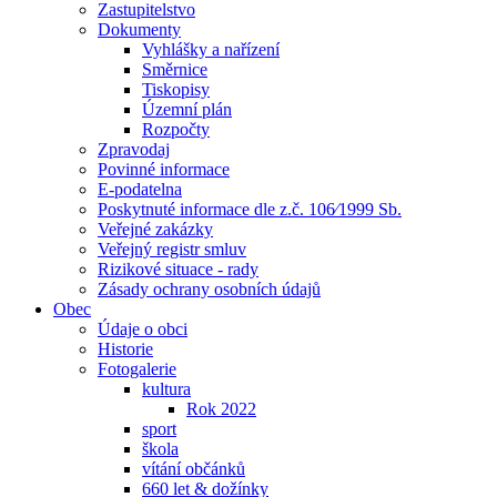
Zastupitelstvo
Dokumenty
Vyhlášky a nařízení
Směrnice
Tiskopisy
Územní plán
Rozpočty
Zpravodaj
Povinné informace
E-podatelna
Poskytnuté informace dle z.č. 106⁄1999 Sb.
Veřejné zakázky
Veřejný registr smluv
Rizikové situace - rady
Zásady ochrany osobních údajů
Obec
Údaje o obci
Historie
Fotogalerie
kultura
Rok 2022
sport
škola
vítání občánků
660 let & dožínky