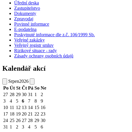
Úřední deska
Zastupitelstvo
Dokumenty
Zpravodaj
Povinné informace
E-podatelna
Poskytnuté informace dle z.č. 106⁄1999 Sb.
Veřejné zakázky
Veřejný registr smluv
Rizikové situace - rady
Zásady ochrany osobních údajů
Kalendář akcí
Srpen
2026
Po
Út
St
Čt
Pá
So
Ne
27
28
29
30
31
1
2
3
4
5
6
7
8
9
10
11
12
13
14
15
16
17
18
19
20
21
22
23
24
25
26
27
28
29
30
31
1
2
3
4
5
6