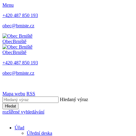
Menu
+420 487 850 193
obec@brniste.cz
Obec
Brniště
Obec
Brniště
+420 487 850 193
obec@brniste.cz
Mapa webu
RSS
Hledaný výraz
Hledat
rozšířené vyhledávání
Úřad
Úřední deska