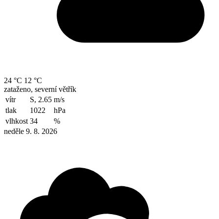
24 °C
12 °C
zataženo, severní větřík
vítr
S, 2.65
m/s
tlak
1022
hPa
vlhkost
34
%
neděle 9. 8. 2026