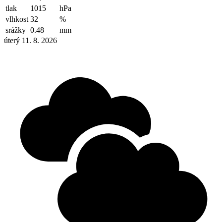
tlak
1015
hPa
vlhkost
32
%
srážky
0.48
mm
úterý 11. 8. 2026