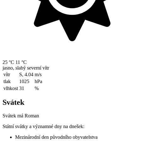
25 °C
11 °C
jasno, slabý severní vítr
vítr
S, 4.04
m/s
tlak
1025
hPa
vlhkost
31
%
Svátek
Svátek má
Roman
Státní svátky a významné dny na dnešek:
Mezinárodní den původního obyvatelstva