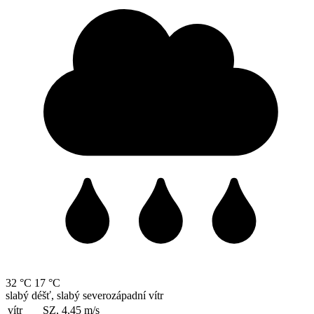
32 °C
17 °C
slabý déšť, slabý severozápadní vítr
vítr
SZ, 4.45
m/s