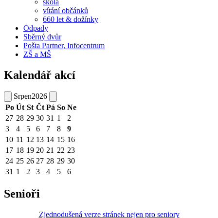
škola
vítání občánků
660 let & dožínky
Odpady
Sběrný dvůr
Pošta Partner, Infocentrum
ZŠ a MŠ
Kalendář akcí
Srpen
2026
Po
Út
St
Čt
Pá
So
Ne
27
28
29
30
31
1
2
3
4
5
6
7
8
9
10
11
12
13
14
15
16
17
18
19
20
21
22
23
24
25
26
27
28
29
30
31
1
2
3
4
5
6
Senioři
Zjednodušená verze stránek nejen pro seniory