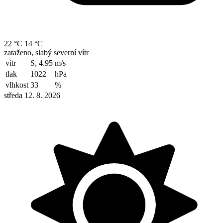
22 °C
14 °C
zataženo, slabý severní vítr
vítr
S, 4.95
m/s
tlak
1022
hPa
vlhkost
33
%
středa 12. 8. 2026