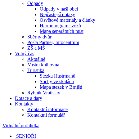
Odpady
Odpady v naší obci
Nejčastější dotazy
Osvětové materiály a články
Harmonogram svozů
Mapa separátních míst
Sběrný dvůr
Pošta Partner, Infocentrum
ZŠ a MŠ
Volný čas
Aktuálně
Místní knihovna
Turistika
Stezka Hastrmanů
Sochy ve skalách
Mapa stezek v Brništi
Rybník Vratislav
Dotace a dary
Kontakty
Kontaktní informace
Kontaktní formulář
Virtuální prohlídka
SENIOŘI