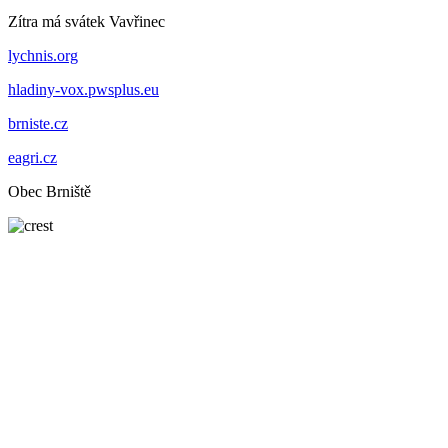
Zítra má svátek
Vavřinec
lychnis.org
hladiny-vox.pwsplus.eu
brniste.cz
eagri.cz
Obec Brniště