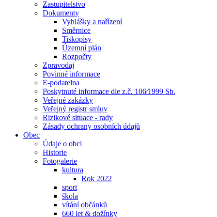
Zastupitelstvo
Dokumenty
Vyhlášky a nařízení
Směrnice
Tiskopisy
Územní plán
Rozpočty
Zpravodaj
Povinné informace
E-podatelna
Poskytnuté informace dle z.č. 106⁄1999 Sb.
Veřejné zakázky
Veřejný registr smluv
Rizikové situace - rady
Zásady ochrany osobních údajů
Obec
Údaje o obci
Historie
Fotogalerie
kultura
Rok 2022
sport
škola
vítání občánků
660 let & dožínky