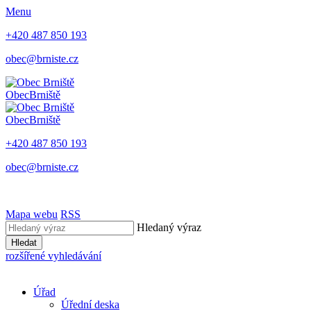
Menu
+420 487 850 193
obec@brniste.cz
Obec
Brniště
Obec
Brniště
+420 487 850 193
obec@brniste.cz
Mapa webu
RSS
Hledaný výraz
Hledat
rozšířené vyhledávání
Úřad
Úřední deska