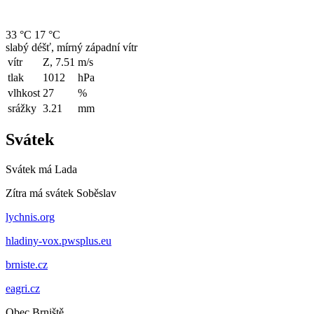
33 °C
17 °C
slabý déšť, mírný západní vítr
vítr
Z, 7.51
m/s
tlak
1012
hPa
vlhkost
27
%
srážky
3.21
mm
Svátek
Svátek má
Lada
Zítra má svátek
Soběslav
lychnis.org
hladiny-vox.pwsplus.eu
brniste.cz
eagri.cz
Obec Brniště