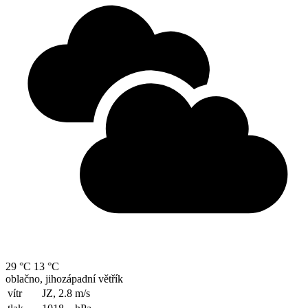
29 °C
13 °C
oblačno, jihozápadní větřík
vítr
JZ, 2.8
m/s