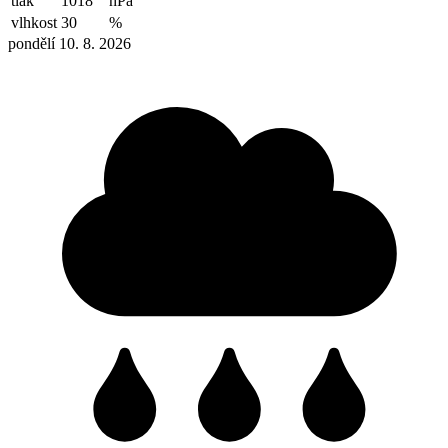
tlak
1018
hPa
vlhkost
30
%
pondělí 10. 8. 2026