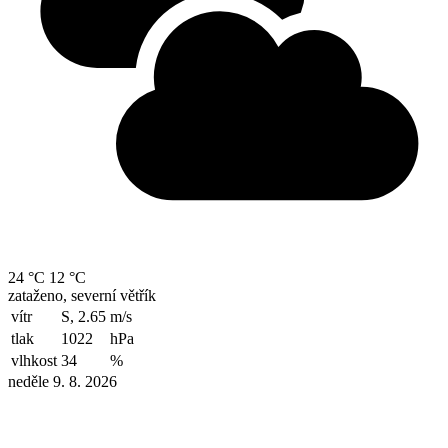
24 °C
12 °C
zataženo, severní větřík
vítr
S, 2.65
m/s
tlak
1022
hPa
vlhkost
34
%
neděle 9. 8. 2026