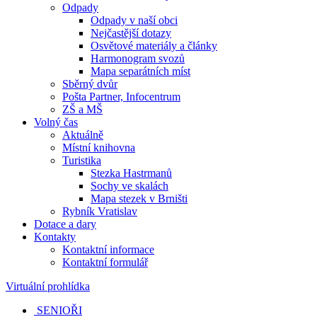
Odpady
Odpady v naší obci
Nejčastější dotazy
Osvětové materiály a články
Harmonogram svozů
Mapa separátních míst
Sběrný dvůr
Pošta Partner, Infocentrum
ZŠ a MŠ
Volný čas
Aktuálně
Místní knihovna
Turistika
Stezka Hastrmanů
Sochy ve skalách
Mapa stezek v Brništi
Rybník Vratislav
Dotace a dary
Kontakty
Kontaktní informace
Kontaktní formulář
Virtuální prohlídka
SENIOŘI