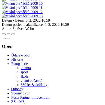
Datum vložení:
5. 2. 2022 16:59
Datum poslední aktualizace:
5. 2. 2022 16:59
Autor:
Správce Webu
Obec
Údaje o obci
Historie
Fotogalerie
kultura
sport
škola
vítání občánků
660 let & dožínky
Odpady
Sběrný dvůr
Pošta Partner, Infocentrum
ZŠ a MŠ