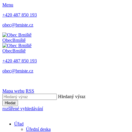
Menu
+420 487 850 193
obec@brniste.cz
Obec
Brniště
Obec
Brniště
+420 487 850 193
obec@brniste.cz
Mapa webu
RSS
Hledaný výraz
Hledat
rozšířené vyhledávání
Úřad
Úřední deska