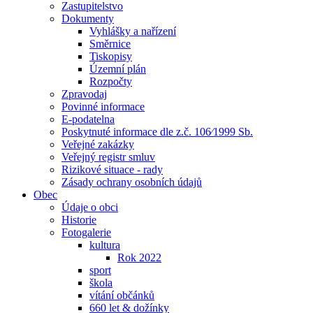
Zastupitelstvo
Dokumenty
Vyhlášky a nařízení
Směrnice
Tiskopisy
Územní plán
Rozpočty
Zpravodaj
Povinné informace
E-podatelna
Poskytnuté informace dle z.č. 106⁄1999 Sb.
Veřejné zakázky
Veřejný registr smluv
Rizikové situace - rady
Zásady ochrany osobních údajů
Obec
Údaje o obci
Historie
Fotogalerie
kultura
Rok 2022
sport
škola
vítání občánků
660 let & dožínky