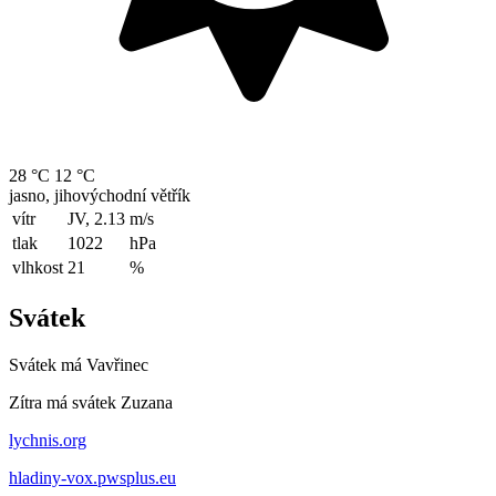
28 °C
12 °C
jasno, jihovýchodní větřík
vítr
JV, 2.13
m/s
tlak
1022
hPa
vlhkost
21
%
Svátek
Svátek má
Vavřinec
Zítra má svátek
Zuzana
lychnis.org
hladiny-vox.pwsplus.eu