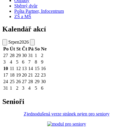
Odpady
Sběrný dvůr
Pošta Partner, Infocentrum
ZŠ a MŠ
Kalendář akcí
Srpen
2026
Po
Út
St
Čt
Pá
So
Ne
27
28
29
30
31
1
2
3
4
5
6
7
8
9
10
11
12
13
14
15
16
17
18
19
20
21
22
23
24
25
26
27
28
29
30
31
1
2
3
4
5
6
Senioři
Zjednodušená verze stránek nejen pro seniory