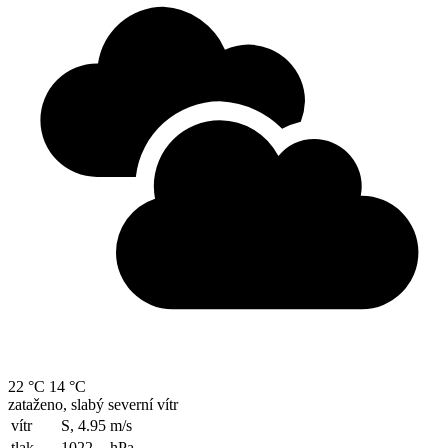
22 °C
14 °C
zataženo, slabý severní vítr
vítr
S, 4.95
m/s
tlak
1022
hPa