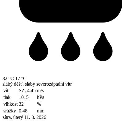
32 °C
17 °C
slabý déšť, slabý severozápadní vítr
vítr
SZ, 4.45
m/s
tlak
1015
hPa
vlhkost
32
%
srážky
0.48
mm
zítra, úterý 11. 8. 2026