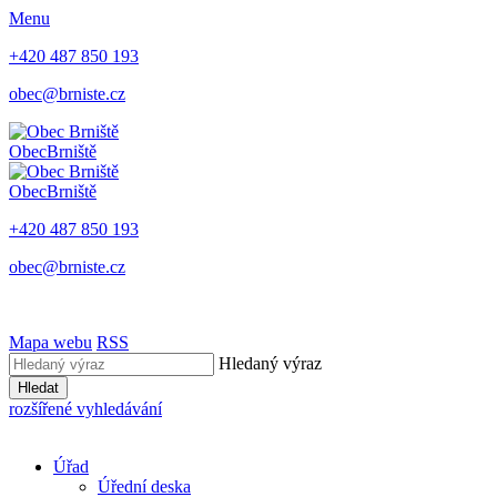
Menu
+420 487 850 193
obec@brniste.cz
Obec
Brniště
Obec
Brniště
+420 487 850 193
obec@brniste.cz
Mapa webu
RSS
Hledaný výraz
Hledat
rozšířené vyhledávání
Úřad
Úřední deska