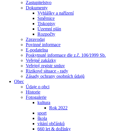
Zastupitelstvo
Dokumenty
Vyhlášky a nařízení
Směrnice
Tiskopisy
Územní plán
Rozpočty
Zpravodaj
Povinné informace
E-podatelna
Poskytnuté informace dle z.č. 106⁄1999 Sb.
Veřejné zakázky
Veřejný registr smluv
Rizikové situace - rady
Zásady ochrany osobních údajů
Obec
Údaje o obci
Historie
Fotogalerie
kultura
Rok 2022
sport
škola
vítání občánků
660 let & dožínky