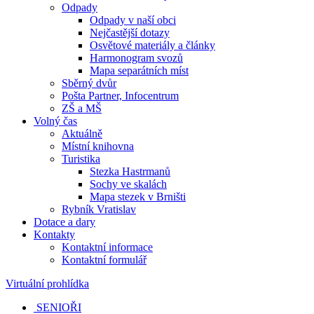
Odpady
Odpady v naší obci
Nejčastější dotazy
Osvětové materiály a články
Harmonogram svozů
Mapa separátních míst
Sběrný dvůr
Pošta Partner, Infocentrum
ZŠ a MŠ
Volný čas
Aktuálně
Místní knihovna
Turistika
Stezka Hastrmanů
Sochy ve skalách
Mapa stezek v Brništi
Rybník Vratislav
Dotace a dary
Kontakty
Kontaktní informace
Kontaktní formulář
Virtuální prohlídka
SENIOŘI