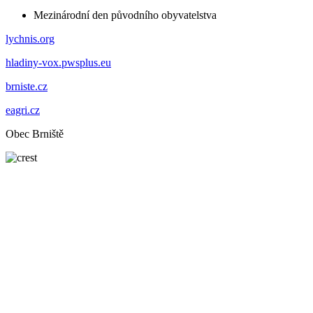
Mezinárodní den původního obyvatelstva
lychnis.org
hladiny-vox.pwsplus.eu
brniste.cz
eagri.cz
Obec Brniště