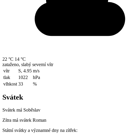
22 °C
14 °C
zataženo, slabý severní vítr
vítr
S, 4.95
m/s
tlak
1022
hPa
vlhkost
33
%
Svátek
Svátek má
Soběslav
Zítra má svátek
Roman
Státní svátky a významné dny na zítřek: