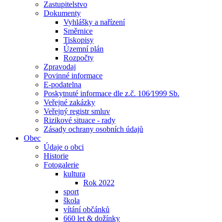
Zastupitelstvo
Dokumenty
Vyhlášky a nařízení
Směrnice
Tiskopisy
Územní plán
Rozpočty
Zpravodaj
Povinné informace
E-podatelna
Poskytnuté informace dle z.č. 106⁄1999 Sb.
Veřejné zakázky
Veřejný registr smluv
Rizikové situace - rady
Zásady ochrany osobních údajů
Obec
Údaje o obci
Historie
Fotogalerie
kultura
Rok 2022
sport
škola
vítání občánků
660 let & dožínky