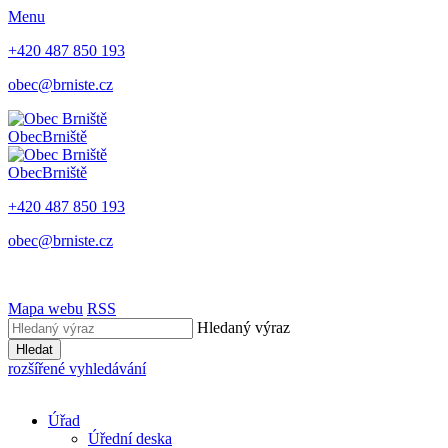
Menu
+420 487 850 193
obec@brniste.cz
Obec
Brniště
Obec
Brniště
+420 487 850 193
obec@brniste.cz
Mapa webu
RSS
Hledaný výraz
Hledat
rozšířené vyhledávání
Úřad
Úřední deska