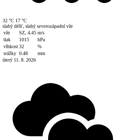
32 °C
17 °C
slabý déšť, slabý severozápadní vítr
vítr
SZ, 4.45
m/s
tlak
1015
hPa
vlhkost
32
%
srážky
0.48
mm
úterý 11. 8. 2026