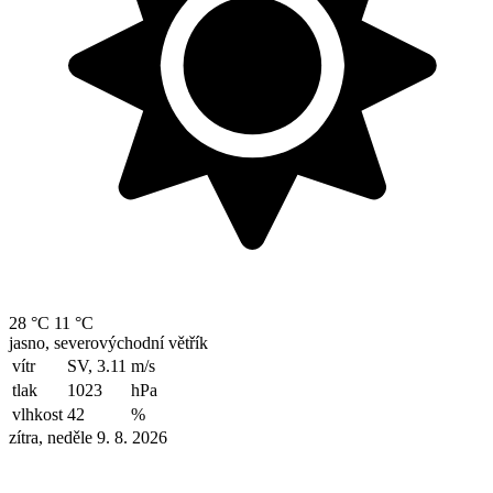
28 °C
11 °C
jasno, severovýchodní větřík
vítr
SV, 3.11
m/s
tlak
1023
hPa
vlhkost
42
%
zítra, neděle 9. 8. 2026