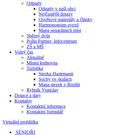
Odpady
Odpady v naší obci
Nejčastější dotazy
Osvětové materiály a články
Harmonogram svozů
Mapa separátních míst
Sběrný dvůr
Pošta Partner, Infocentrum
ZŠ a MŠ
Volný čas
Aktuálně
Místní knihovna
Turistika
Stezka Hastrmanů
Sochy ve skalách
Mapa stezek v Brništi
Rybník Vratislav
Dotace a dary
Kontakty
Kontaktní informace
Kontaktní formulář
Virtuální prohlídka
SENIOŘI