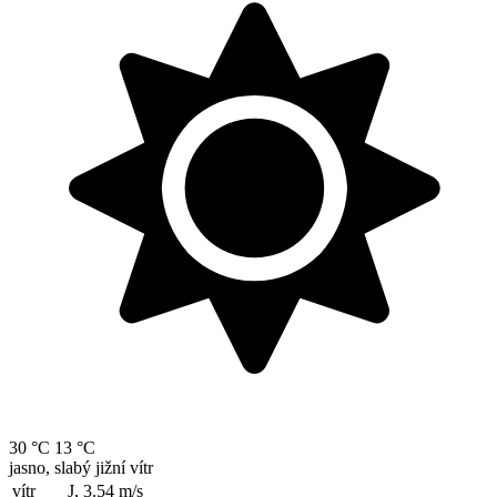
30 °C
13 °C
jasno, slabý jižní vítr
vítr
J, 3.54
m/s