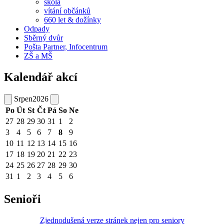
škola
vítání občánků
660 let & dožínky
Odpady
Sběrný dvůr
Pošta Partner, Infocentrum
ZŠ a MŠ
Kalendář akcí
Srpen
2026
Po
Út
St
Čt
Pá
So
Ne
27
28
29
30
31
1
2
3
4
5
6
7
8
9
10
11
12
13
14
15
16
17
18
19
20
21
22
23
24
25
26
27
28
29
30
31
1
2
3
4
5
6
Senioři
Zjednodušená verze stránek nejen pro seniory