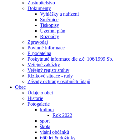
Zastupitelstvo
Dokumenty
Vyhlášky a nařízení
Směrnice
Tiskopisy
Územní plán
Rozpočty
Zpravodaj
Povinné informace
E-podatelna
Poskytnuté informace dle z.č. 106⁄1999 Sb.
Veřejné zakázky
Veřejný registr smluv
Rizikové situace - rady
Zásady ochrany osobních údajů
Obec
Údaje o obci
Historie
Fotogalerie
kultura
Rok 2022
sport
škola
vítání občánků
660 let & dožínky