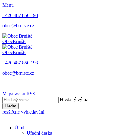
Menu
+420 487 850 193
obec@brniste.cz
Obec
Brniště
Obec
Brniště
+420 487 850 193
obec@brniste.cz
Mapa webu
RSS
Hledaný výraz
Hledat
rozšířené vyhledávání
Úřad
Úřední deska