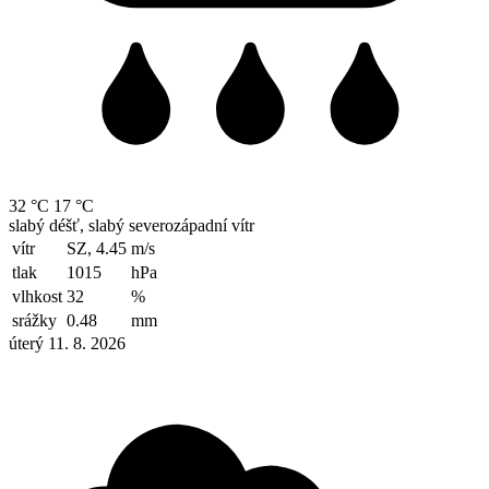
32 °C
17 °C
slabý déšť, slabý severozápadní vítr
vítr
SZ, 4.45
m/s
tlak
1015
hPa
vlhkost
32
%
srážky
0.48
mm
úterý 11. 8. 2026