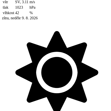
vítr
SV, 3.11
m/s
tlak
1023
hPa
vlhkost
42
%
zítra, neděle 9. 8. 2026