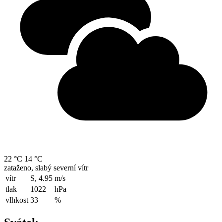
22 °C
14 °C
zataženo, slabý severní vítr
vítr
S, 4.95
m/s
tlak
1022
hPa
vlhkost
33
%