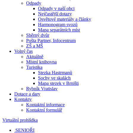
Odpady
Odpady v naší obci
Nejčastější dotazy
Osvětové materiály a články
Harmonogram svozů
Mapa separátních míst
Sběrný dvůr
Pošta Partner, Infocentrum
ZŠ a MŠ
Volný čas
Aktuálně
Místní knihovna
Turistika
Stezka Hastrmanů
Sochy ve skalách
Mapa stezek v Brništi
Rybník Vratislav
Dotace a dary
Kontakty
Kontaktní informace
Kontaktní formulář
Virtuální prohlídka
SENIOŘI