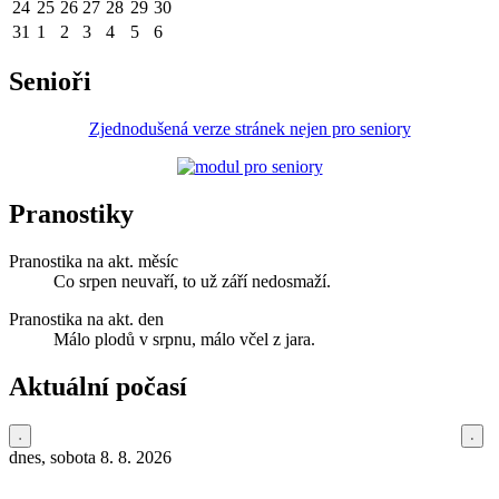
24
25
26
27
28
29
30
31
1
2
3
4
5
6
Senioři
Zjednodušená verze stránek nejen pro seniory
Pranostiky
Pranostika na akt. měsíc
Co srpen neuvaří, to už září nedosmaží.
Pranostika na akt. den
Málo plodů v srpnu, málo včel z jara.
Aktuální počasí
dnes, sobota 8. 8. 2026